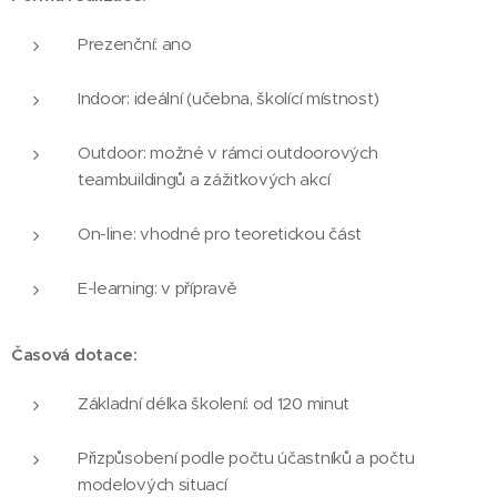
Prezenční: ano
Indoor: ideální (učebna, školící místnost)
Outdoor: možné v rámci outdoorových
teambuildingů a zážitkových akcí
On-line: vhodné pro teoretickou část
E-learning: v přípravě
Časová dotace:
Základní délka školení: od 120 minut
Přizpůsobení podle počtu účastníků a počtu
modelových situací