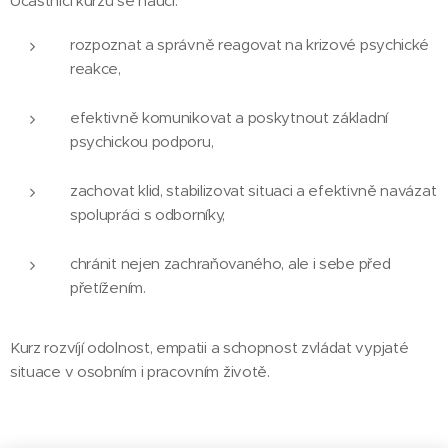
Účastníci kurzu se naučí:
rozpoznat a správně reagovat na krizové psychické
reakce,
efektivně komunikovat a poskytnout základní
psychickou podporu,
zachovat klid, stabilizovat situaci a efektivně navázat
spolupráci s odborníky,
chránit nejen zachraňovaného, ale i sebe před
přetížením.
Kurz rozvíjí odolnost, empatii a schopnost zvládat vypjaté
situace v osobním i pracovním životě.