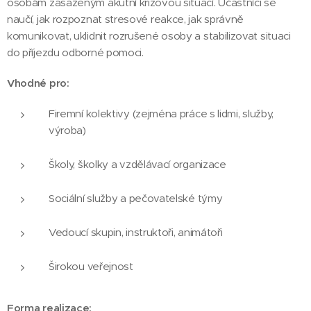
osobám zasaženým akutní krizovou situací. Účastníci se
naučí, jak rozpoznat stresové reakce, jak správně
komunikovat, uklidnit rozrušené osoby a stabilizovat situaci
do příjezdu odborné pomoci.
Vhodné pro:
Firemní kolektivy (zejména práce s lidmi, služby,
výroba)
Školy, školky a vzdělávací organizace
Sociální služby a pečovatelské týmy
Vedoucí skupin, instruktoři, animátoři
Širokou veřejnost
Forma realizace: