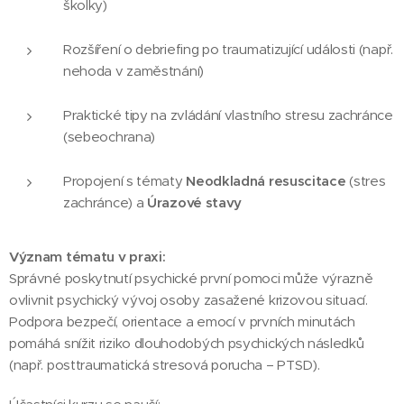
školky)
Rozšíření o debriefing po traumatizující události (např.
nehoda v zaměstnání)
Praktické tipy na zvládání vlastního stresu zachránce
(sebeochrana)
Propojení s tématy
Neodkladná resuscitace
(stres
zachránce) a
Úrazové stavy
Význam tématu v praxi:
Správné poskytnutí psychické první pomoci může výrazně
ovlivnit psychický vývoj osoby zasažené krizovou situací.
Podpora bezpečí, orientace a emocí v prvních minutách
pomáhá snížit riziko dlouhodobých psychických následků
(např. posttraumatická stresová porucha – PTSD).