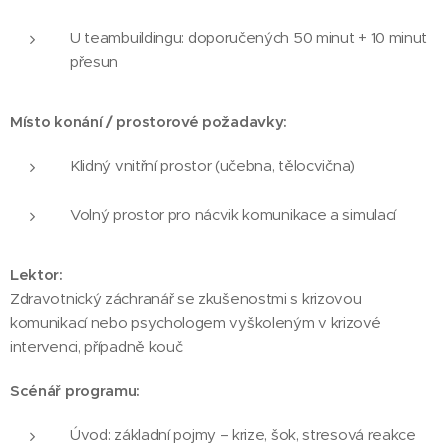
U teambuildingu: doporučených 50 minut + 10 minut
přesun
Místo konání / prostorové požadavky:
Klidný vnitřní prostor (učebna, tělocvična)
Volný prostor pro nácvik komunikace a simulací
Lektor:
Zdravotnický záchranář se zkušenostmi s krizovou
komunikací nebo psychologem vyškoleným v krizové
intervenci, případně kouč
Scénář programu:
Úvod: základní pojmy – krize, šok, stresová reakce