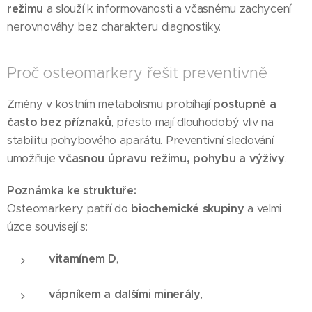
režimu
a slouží k informovanosti a včasnému zachycení
nerovnováhy bez charakteru diagnostiky.
Proč osteomarkery řešit preventivně
Změny v kostním metabolismu probíhají
postupně a
často bez příznaků
, přesto mají dlouhodobý vliv na
stabilitu pohybového aparátu. Preventivní sledování
umožňuje
včasnou úpravu režimu, pohybu a výživy
.
Poznámka ke struktuře:
Osteomarkery patří do
biochemické skupiny
a velmi
úzce souvisejí s:
vitamínem D
,
vápníkem a dalšími minerály
,