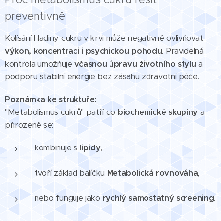
preventivně
Kolísání hladiny cukru v krvi může negativně ovlivňovat
výkon, koncentraci i psychickou pohodu
. Pravidelná
kontrola umožňuje
včasnou úpravu životního stylu
a
podporu stabilní energie bez zásahu zdravotní péče.
Poznámka ke struktuře:
"Metabolismus cukrů" patří do
biochemické skupiny
a
přirozeně se:
kombinuje s
lipidy
,
tvoří základ balíčku
Metabolická rovnováha
,
nebo funguje jako
rychlý samostatný screening
.