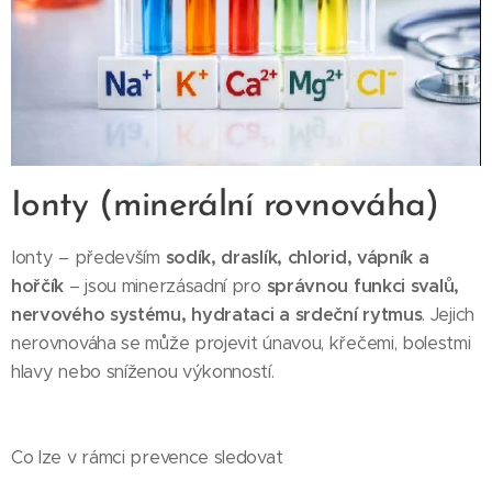
Ionty (minerální rovnováha)
Ionty – především
sodík, draslík, chlorid, vápník a
hořčík
– jsou minerzásadní pro
správnou funkci svalů,
nervového systému, hydrataci a srdeční rytmus
. Jejich
nerovnováha se může projevit únavou, křečemi, bolestmi
hlavy nebo sníženou výkonností.
Co lze v rámci prevence sledovat