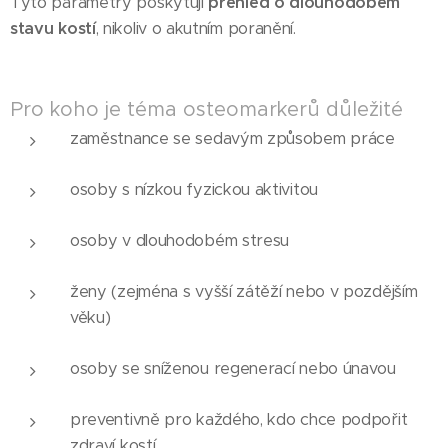
Tyto parametry poskytují
přehled o dlouhodobém
stavu kostí
, nikoliv o akutním poranění.
Pro koho je téma osteomarkerů důležité
zaměstnance se sedavým způsobem práce
osoby s nízkou fyzickou aktivitou
osoby v dlouhodobém stresu
ženy (zejména s vyšší zátěží nebo v pozdějším
věku)
osoby se sníženou regenerací nebo únavou
preventivně pro každého, kdo chce podpořit
zdraví kostí