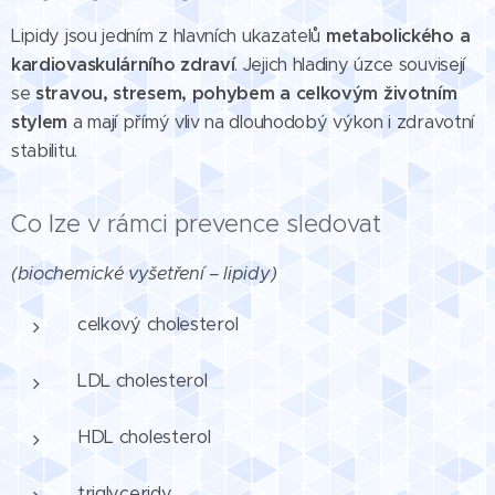
Lipidy jsou jedním z hlavních ukazatelů
metabolického a
kardiovaskulárního zdraví
. Jejich hladiny úzce souvisejí
se
stravou, stresem, pohybem a celkovým životním
stylem
a mají přímý vliv na dlouhodobý výkon i zdravotní
stabilitu.
Co lze v rámci prevence sledovat
(biochemické vyšetření – lipidy)
celkový cholesterol
LDL cholesterol
HDL cholesterol
triglyceridy