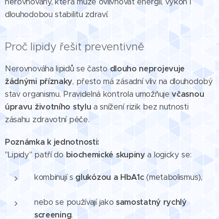
nerovnováhy, která může ovlivňovat energii, výkon i
dlouhodobou stabilitu zdraví.
Proč lipidy řešit preventivně
Nerovnováha lipidů se často
dlouho neprojevuje
žádnými příznaky
, přesto má zásadní vliv na dlouhodobý
stav organismu. Pravidelná kontrola umožňuje
včasnou
úpravu životního stylu
a snížení rizik bez nutnosti
zásahu zdravotní péče.
Poznámka k jednotnosti:
"Lipidy" patří do
biochemické skupiny
a logicky se:
kombinují s
glukózou a HbA1c
(metabolismus),
nebo se používají jako
samostatný rychlý
screening
.