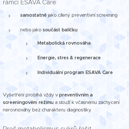
rámci ESAVA Care
samostatně
jako cílený preventivní screening
nebo jako
součást balíčku
:
Metabolická rovnováha
Energie, stres & regenerace
Individuální program ESAVA Care
Vyšetření probíhá vždy v
preventivním a
screeningovém režimu
a slouží k včasnému zachycení
nerovnováhy bez charakteru diagnostiky.
Proč metabolismus cukrů řešit