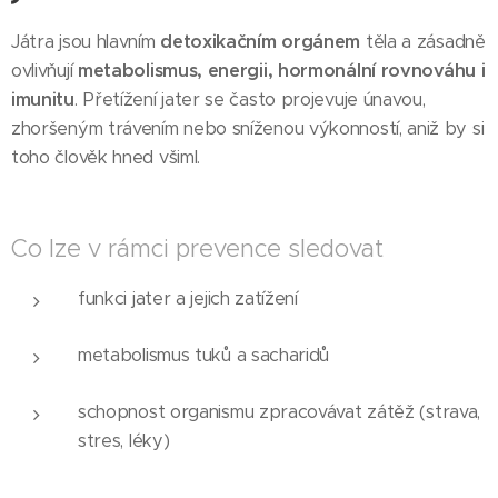
Játra jsou hlavním
detoxikačním orgánem
těla a zásadně
ovlivňují
metabolismus, energii, hormonální rovnováhu i
imunitu
. Přetížení jater se často projevuje únavou,
zhoršeným trávením nebo sníženou výkonností, aniž by si
toho člověk hned všiml.
Co lze v rámci prevence sledovat
funkci jater a jejich zatížení
metabolismus tuků a sacharidů
schopnost organismu zpracovávat zátěž (strava,
stres, léky)