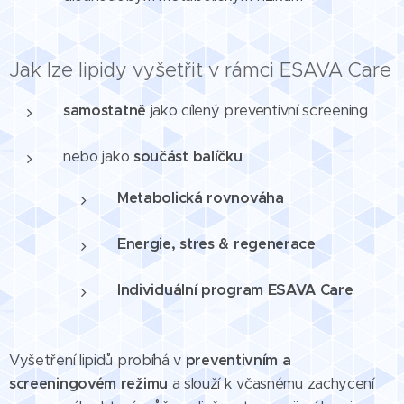
Jak lze lipidy vyšetřit v rámci ESAVA Care
samostatně
jako cílený preventivní screening
nebo jako
součást balíčku
:
Metabolická rovnováha
Energie, stres & regenerace
Individuální program ESAVA Care
Vyšetření lipidů probíhá v
preventivním a
screeningovém režimu
a slouží k včasnému zachycení