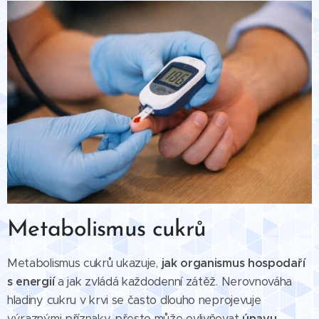
Metabolismus cukrů
Metabolismus cukrů ukazuje,
jak organismus hospodaří
s energií
a jak zvládá každodenní zátěž. Nerovnováha
hladiny cukru v krvi se často dlouho neprojevuje
výraznými příznaky, přesto může ovlivňovat
únavu,