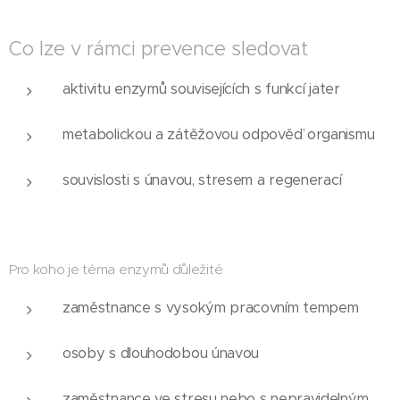
Co lze v rámci prevence sledovat
aktivitu enzymů souvisejících s funkcí jater
metabolickou a zátěžovou odpověď organismu
souvislosti s únavou, stresem a regenerací
Pro koho je téma enzymů důležité
zaměstnance s vysokým pracovním tempem
osoby s dlouhodobou únavou
zaměstnance ve stresu nebo s nepravidelným