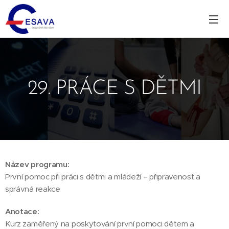
29. PRÁCE S DĚTMI
Název programu:
První pomoc při práci s dětmi a mládeží – připravenost a
správná reakce
Anotace:
Kurz zaměřený na poskytování první pomoci dětem a