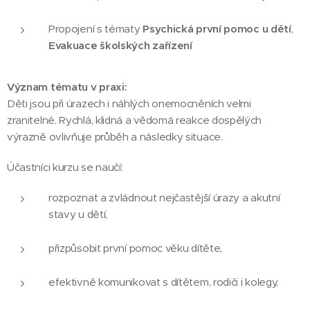
Propojení s tématy
Psychická první pomoc u dětí
,
Evakuace školských zařízení
Význam tématu v praxi:
Děti jsou při úrazech i náhlých onemocněních velmi
zranitelné. Rychlá, klidná a vědomá reakce dospělých
výrazně ovlivňuje průběh a následky situace.
Účastníci kurzu se naučí:
rozpoznat a zvládnout nejčastější úrazy a akutní
stavy u dětí,
přizpůsobit první pomoc věku dítěte,
efektivně komunikovat s dítětem, rodiči i kolegy,