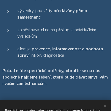
výsledky jsou vždy
předávány přímo
zaměstnanci
zaměstnavatel nemá přístup k individuálním
výsledkům
cílem je
prevence, informovanost a podpora
zdraví
, nikoliv diagnostika
Pokud máte specifické potřeby, obraťte se na nás –
společně najdeme řešení, které bude dávat smysl vám
i vašim zaměstnancům.
O Vaši bezpečnost a zdraví se staráme přes 30 let!
Používáme cookies, abychom zajistili správné fungování a