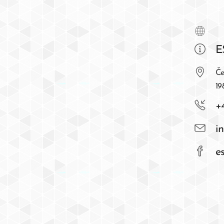
E
Če
19
+
i
e