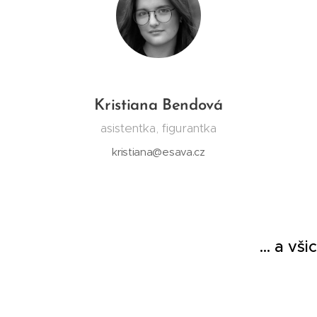
Kristiana Bendová
asistentka, figurantka
kristiana@esava.cz
... a vš