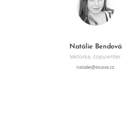
Natálie Bendová
lektorka, copywriter
natalie@esava.cz