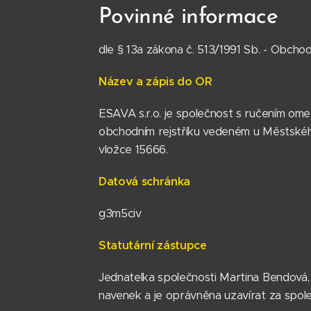
Povinné informace
dle § 13a zákona č. 513/1991 Sb. - Obcho
Název a zápis do OR
ESAVA s.r.o. je společnost s ručením o
obchodním rejstříku vedeném u Městského
vložce 15666.
Datová schránka
g3m5civ
Statutární zástupce
Jednatelka společnosti Martina Bendová,
navenek a je oprávněna uzavírat za spole