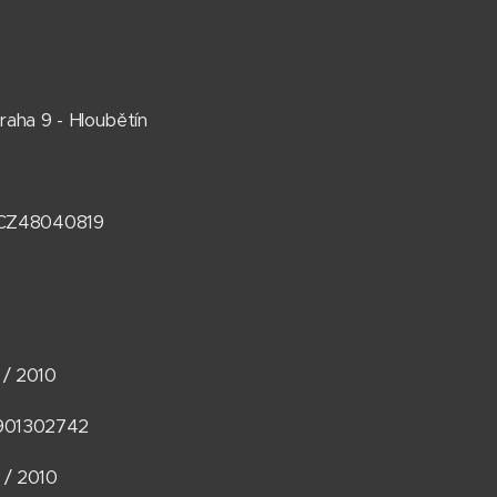
raha 9 - Hloubětín
: CZ48040819
 / 2010
901302742
 / 2010