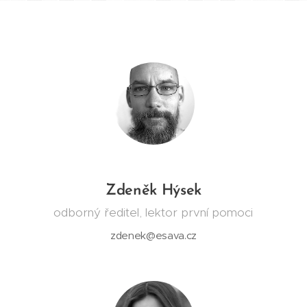
Zdeněk Hýsek
odborný ředitel, lektor první pomoci
zdenek@esava.cz