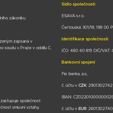
Sídlo společnosti
ESAVA s.r.o.
dního zákoníku
Čertouská 301/18, 198 00 P
Identifikace společnosti
mezeným zapsaná v
 soudu v Praze v oddílu C,
IČO: 480 40 819 DIČ/VAT
Bankovní spojení
Fio banka, a.s.,
č. účtu v
CZK
: 2901302742
IBAN: CZ0220100000002
 zastupuje společnost
čnost smluvní vztahy.
č. účtu v
EUR
: 2601302740