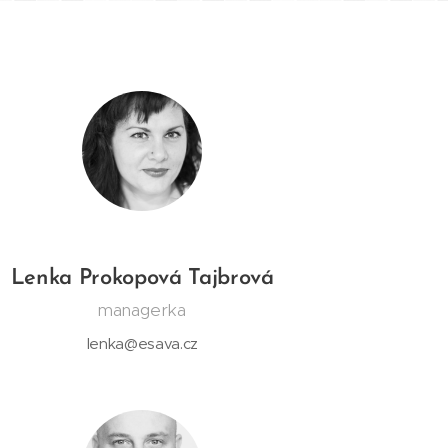
Lenka Prokopová Tajbrová
managerka
lenka@esava.cz