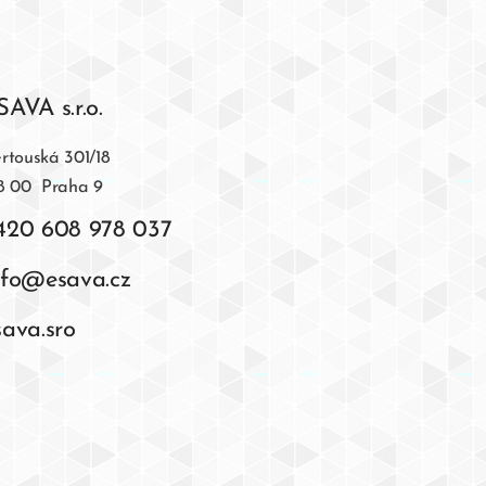
SAVA s.r.o.
rtouská 301/18
8 00 Praha 9
420 608 978 037
nfo@esava.cz
sava.sro