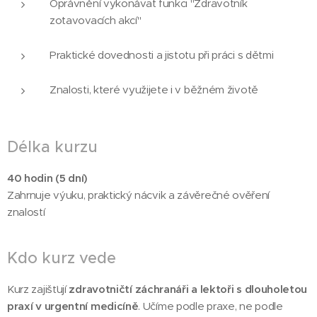
Oprávnění vykonávat funkci "Zdravotník
zotavovacích akcí"
Praktické dovednosti a jistotu při práci s dětmi
Znalosti, které využijete i v běžném životě
Délka kurzu
40 hodin (5 dní)
Zahrnuje výuku, praktický nácvik a závěrečné ověření
znalostí
Kdo kurz vede
Kurz zajišťují
zdravotničtí záchranáři a lektoři s dlouholetou
praxí v urgentní medicíně
. Učíme podle praxe, ne podle