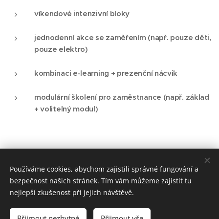
víkendové intenzivní bloky
jednodenní akce se zaměřením (např. pouze děti,
pouze elektro)
kombinaci e-learning + prezenční nácvik
modulární školení pro zaměstnance (např. základ
+ volitelný modul)
O Vaši bezpečnost a zdraví se staráme přes 30 let!
Používáme cookies, abychom zajistili správné fungování a
© 1992 - 2026 ESAVA s.r.o. Čertouská 301/18, Praha 9 - Hloubětín
bezpečnost našich stránek. Tím vám můžeme zajistit tu
nejlepší zkušenost při jejich návštěvě.
Cookies
Jazyky
Přijmout nezbytné
Přijmout vše