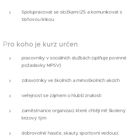
Spolupracovat se složkami IZS a komunikovat s
tísňovou linkou
P
ro koho je kurz určen
pracovníky v sociálních službách (splňuje povinné
požadavky MPSV)
zdravotníky ve školních a mimoškolních akcích
veřejnost se zájmem o hlubší znalosti
zaměstnance organizací, které chtějí mít školený
krizový tým
dobrovolné hasiče, skauty, sportovní vedoucí,