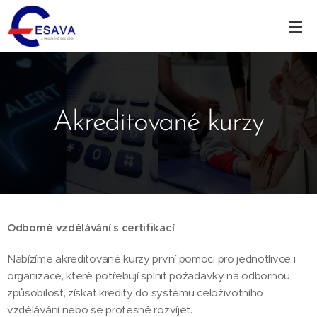
Akreditované kurzy
Odborné vzdělávání s certifikací
Nabízíme akreditované kurzy první pomoci pro jednotlivce i
organizace, které potřebují splnit požadavky na odbornou
způsobilost, získat kredity do systému celoživotního
vzdělávání nebo se profesně rozvíjet.