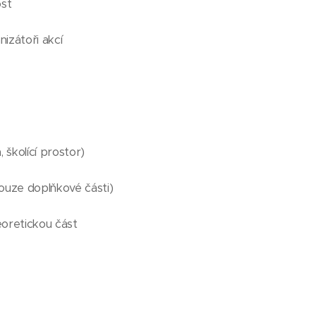
ost
izátoři akcí
, školící prostor)
uze doplňkové části)
eoretickou část