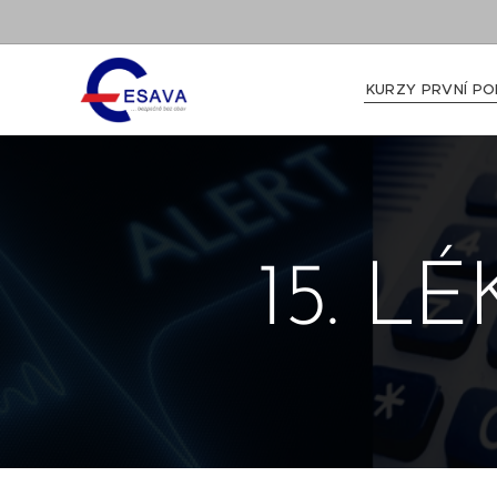
KURZY PRVNÍ PO
15. L