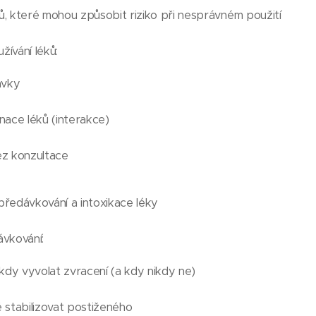
, které mohou způsobit riziko při nesprávném použití
žívání léků:
ávky
ace léků (interakce)
z konzultace
ředávkování a intoxikace léky
vkování:
kdy vyvolat zvracení (a kdy nikdy ne)
stabilizovat postiženého