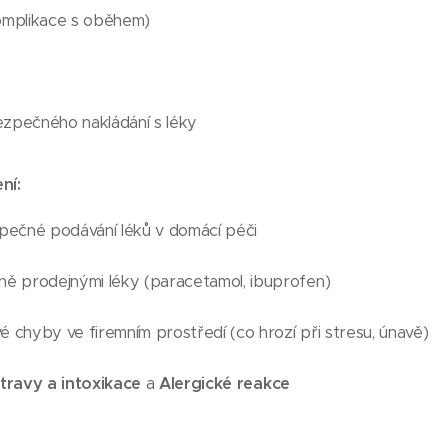
omplikace s oběhem)
zpečného nakládání s léky
ní:
pečné podávání léků v domácí péči
lně prodejnými léky (paracetamol, ibuprofen)
é chyby ve firemním prostředí (co hrozí při stresu, únavě)
travy a intoxikace
a
Alergické reakce