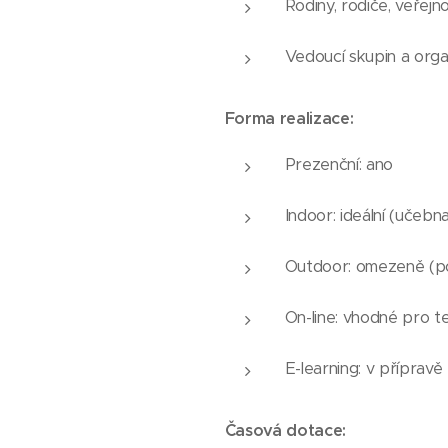
Rodiny, rodiče, veřejn
Vedoucí skupin a organ
Forma realizace:
Prezenční: ano
Indoor: ideální (učebna
Outdoor: omezeně (po
On-line: vhodné pro t
E-learning: v přípravě
Časová dotace: