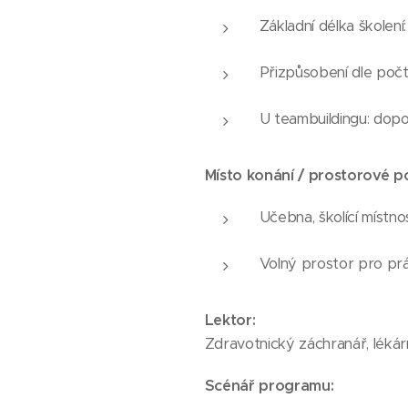
Základní délka školení
Přizpůsobení dle poč
U teambuildingu: dop
Místo konání / prostorové 
Učebna, školící místno
Volný prostor pro prá
Lektor:
Zdravotnický záchranář, lékár
Scénář programu: