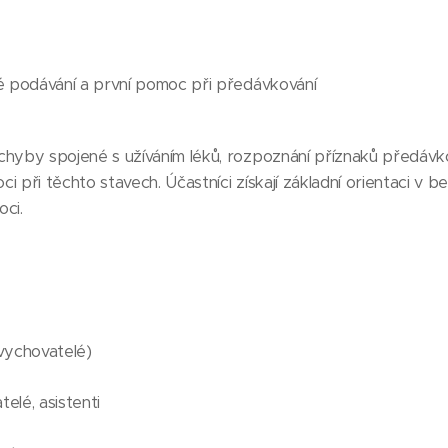
né podávání a první pomoc při předávkování
chyby spojené s užíváním léků, rozpoznání příznaků předávko
i při těchto stavech. Účastníci získají základní orientaci v 
oci.
 vychovatelé)
telé, asistenti