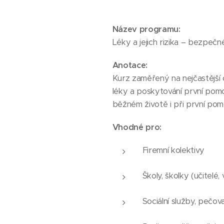
Název programu:
Léky a jejich rizika – bezpeč
Anotace:
Kurz zaměřený na nejčastější 
léky a poskytování první pomoc
běžném životě i při první pom
Vhodné pro:
Firemní kolektivy
Školy, školky (učitelé,
Sociální služby, pečova