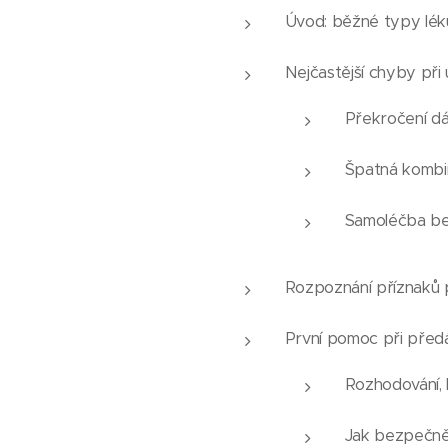
Úvod: běžné typy léků
Nejčastější chyby při u
Překročení d
Špatná kombin
Samoléčba be
Rozpoznání příznaků p
První pomoc při předá
Rozhodování, 
Jak bezpečně 