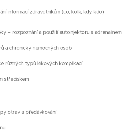
í informací zdravotníkům (co, kolik, kdy, kdo)
éky – rozpoznání a použití autoinjektoru s adrenalinem
iorů a chronicky nemocných osob
ace různých typů lékových komplikací
ým střediskem
typy otrav a předávkování
inu