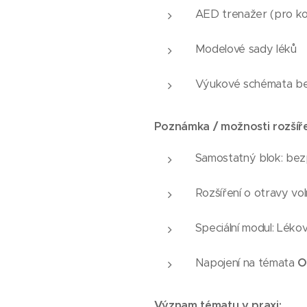
AED trenažer (pro k
Modelové sady léků
Výukové schémata be
Poznámka / možnosti rozšíře
Samostatný blok: bez
Rozšíření o otravy vo
Speciální modul: Lékov
Napojení na témata
O
Význam tématu v praxi: