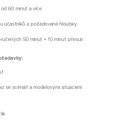
: od 60 minut a více
tu účastníků a požadované hloubky
oručených 50 minut + 10 minut přesun
požadavky:
st
ci se scénáři a modelovými situacemi
ník