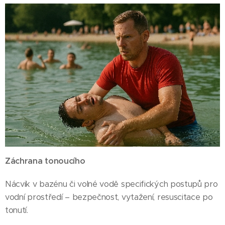
Záchrana tonoucího
Nácvik v bazénu či volné vodě specifických postupů pro
vodní prostředí – bezpečnost, vytažení, resuscitace po
tonutí.