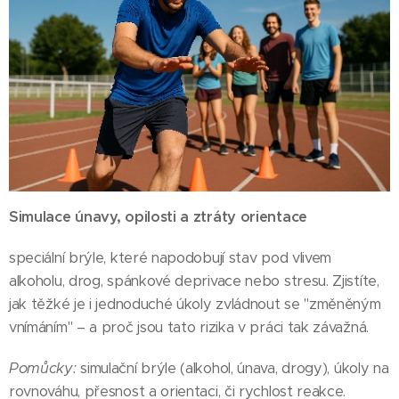
Simulace únavy, opilosti a ztráty orientace
speciální brýle, které napodobují stav pod vlivem
alkoholu, drog, spánkové deprivace nebo stresu. Zjistíte,
jak těžké je i jednoduché úkoly zvládnout se "změněným
vnímáním" – a proč jsou tato rizika v práci tak závažná.
Pomůcky:
simulační brýle (alkohol, únava, drogy), úkoly na
rovnováhu, přesnost a orientaci, či rychlost reakce.