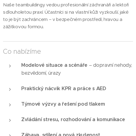
Naše teambuildingy vedou profesionální záchranáři a lektoři
s dlouholetou praxí. Účastníci si na vlastní kůži vyzkouší, jaké
to je být zachráncem – v bezpečném prostředí, hravou a
zážitkovou formou.
Co nabízíme
Modelové situace a scénáře
– dopravní nehody,
bezvědomí, úrazy
Praktický nácvik KPR a práce s AED
Týmové výzvy a řešení pod tlakem
Zvládání stresu, rozhodování a komunikace
Zábava, sdílení a nová zkušenost