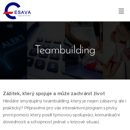
Teambuilding
Zážitek, který spojuje a může zachránit život
Hledáte smysluplný teambuilding, který je nejen zábavný, ale i
praktický? Připravíme pro vás interaktivní program s prvky
první pomoci, který posílí týmovou spolupráci, komunikační
dovednosti a schopnost jednat v krizové situaci.