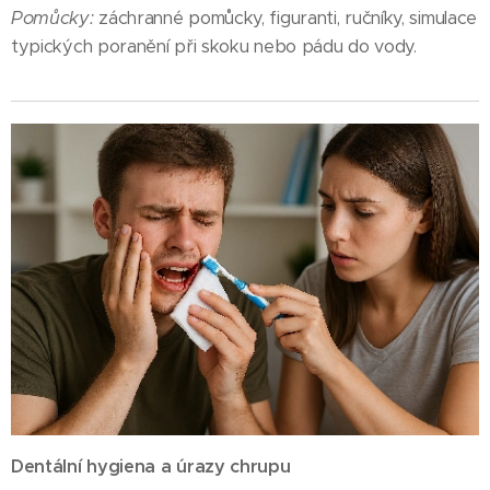
Pomůcky:
záchranné pomůcky, figuranti, ručníky, simulace
typických poranění při skoku nebo pádu do vody.
Dentální hygiena a úrazy chrupu