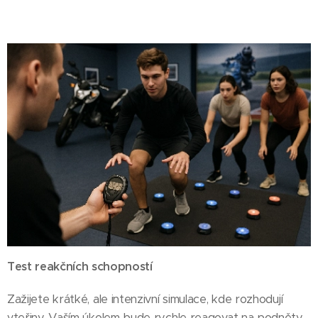
Test reakčních schopností
Zažijete krátké, ale intenzivní simulace, kde rozhodují
vteřiny. Vaším úkolem bude rychle reagovat na podněty,