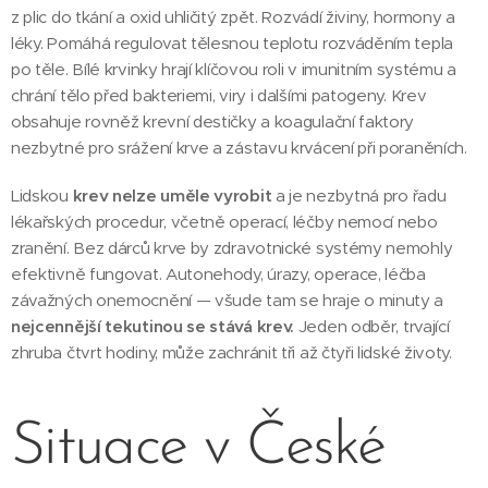
z plic do tkání a oxid uhličitý zpět. Rozvádí živiny, hormony a
léky. Pomáhá regulovat tělesnou teplotu rozváděním tepla
po těle. Bílé krvinky hrají klíčovou roli v imunitním systému a
chrání tělo před bakteriemi, viry i dalšími patogeny. Krev
obsahuje rovněž krevní destičky a koagulační faktory
nezbytné pro srážení krve a zástavu krvácení při poraněních.
Lidskou
krev nelze uměle vyrobit
a je nezbytná pro řadu
lékařských procedur, včetně operací, léčby nemocí nebo
zranění. Bez dárců krve by zdravotnické systémy nemohly
efektivně fungovat. Autonehody, úrazy, operace, léčba
závažných onemocnění — všude tam se hraje o minuty a
nejcennější tekutinou se stává krev.
Jeden odběr, trvající
zhruba čtvrt hodiny, může zachránit tři až čtyři lidské životy.
Situace v České