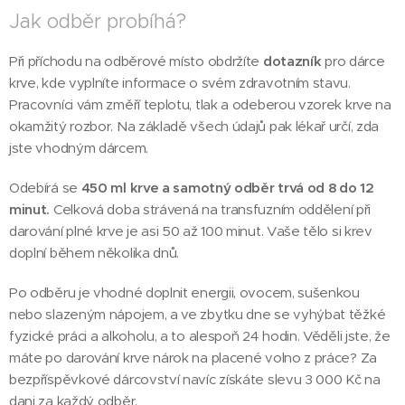
Jak odběr probíhá?
Při příchodu na odběrové místo obdržíte
dotazník
pro dárce
krve, kde vyplníte informace o svém zdravotním stavu.
Pracovníci vám změří teplotu, tlak a odeberou vzorek krve na
okamžitý rozbor. Na základě všech údajů pak lékař určí, zda
jste vhodným dárcem.
Odebírá se
450 ml krve
a
samotný odběr trvá od 8 do 12
minut.
Celková doba strávená na transfuzním oddělení při
darování plné krve je asi 50 až 100 minut. Vaše tělo si krev
doplní během několika dnů.
Po odběru je vhodné doplnit energii, ovocem, sušenkou
nebo slazeným nápojem, a ve zbytku dne se vyhýbat těžké
fyzické práci a alkoholu, a to alespoň 24 hodin. Věděli jste, že
máte po darování krve nárok na placené volno z práce? Za
bezpříspěvkové dárcovství navíc získáte slevu 3 000 Kč na
dani za každý odběr.