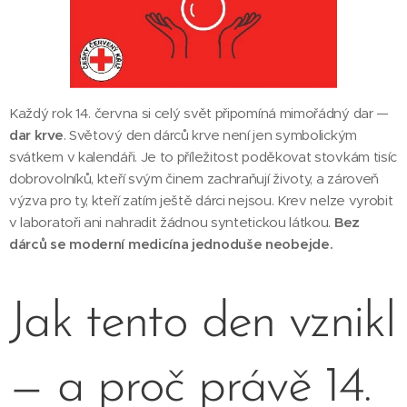
Každý rok 14. června si celý svět připomíná mimořádný dar —
dar krve
. Světový den dárců krve není jen symbolickým
svátkem v kalendáři. Je to příležitost poděkovat stovkám tisíc
dobrovolníků, kteří svým činem zachraňují životy, a zároveň
výzva pro ty, kteří zatím ještě dárci nejsou. Krev nelze vyrobit
v laboratoři ani nahradit žádnou syntetickou látkou.
Bez
dárců se moderní medicína jednoduše neobejde.
Jak tento den vznikl
— a proč právě 14.