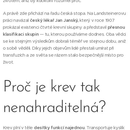
životem, aniž by kdokoliv rozuměl proč.
A právě zde přichází na řadu česká stopa. Na Landsteinerovu
práci navázal
český lékař Jan Janský,
který v roce 1907
prokázal existenci čtvrté krevní skupiny a představil
přesnou
klasifikaci skupin
— tu, kterou používáme dodnes. Oba vědci
se ke stejným výsledkům dobrali téměř ve stejnou dobu, aniž
o sobě věděli. Díky jejich objevům lidé přestali umírat při
transfuzích a ze světa se rázem stalo bezpečnější místo pro
život.
Proč je krev tak
nenahraditelná?
Krev plní v těle
desítky funkcí najednou
. Transportuje kyslík