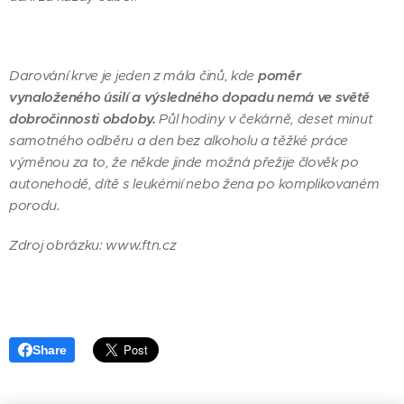
Darování krve je jeden z mála činů, kde
poměr
vynaloženého úsilí a výsledného dopadu nemá ve světě
dobročinnosti obdoby.
Půl hodiny v čekárně, deset minut
samotného odběru a den bez alkoholu a těžké práce
výměnou za to, že někde jinde možná přežije člověk po
autonehodě, dítě s leukémií nebo žena po komplikovaném
porodu.
Zdroj obrázku: www.ftn.cz
Share