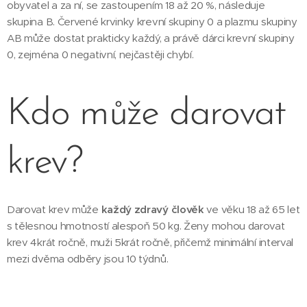
obyvatel a za ní, se zastoupením 18 až 20 %, následuje
skupina B. Červené krvinky krevní skupiny 0 a plazmu skupiny
AB může dostat prakticky každý, a právě dárci krevní skupiny
0, zejména 0 negativní, nejčastěji chybí.
Kdo může darovat
krev?
Darovat krev může
každý zdravý člověk
ve věku 18 až 65 let
s tělesnou hmotností alespoň 50 kg. Ženy mohou darovat
krev 4krát ročně, muži 5krát ročně, přičemž minimální interval
mezi dvěma odběry jsou 10 týdnů.