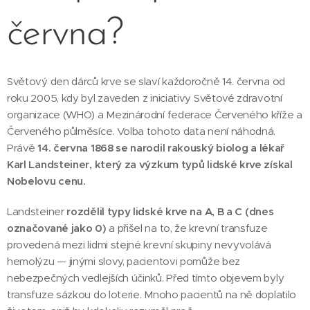
června?
Světový den dárců krve se slaví každoročně 14. června od
roku 2005, kdy byl zaveden z iniciativy Světové zdravotní
organizace (WHO) a Mezinárodní federace Červeného kříže a
Červeného půlměsíce. Volba tohoto data není náhodná.
Právě
14. června 1868 se narodil rakouský biolog a lékař
Karl Landsteiner, který za výzkum typů lidské krve získal
Nobelovu cenu.
Landsteiner
rozdělil typy lidské krve na A, B a C (dnes
označované jako 0)
a přišel na to, že krevní transfuze
provedená mezi lidmi stejné krevní skupiny nevyvolává
hemolýzu — jinými slovy, pacientovi pomůže bez
nebezpečných vedlejších účinků. Před tímto objevem byly
transfuze sázkou do loterie. Mnoho pacientů na ně doplatilo