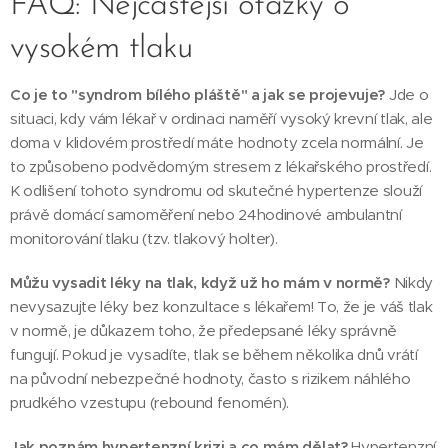
FAQ: Nejčastější otázky o
vysokém tlaku
Co je to "syndrom bílého pláště" a jak se projevuje?
Jde o
situaci, kdy vám lékař v ordinaci naměří vysoký krevní tlak, ale
doma v klidovém prostředí máte hodnoty zcela normální. Je
to způsobeno podvědomým stresem z lékařského prostředí.
K odlišení tohoto syndromu od skutečné hypertenze slouží
právě domácí samoměření nebo 24hodinové ambulantní
monitorování tlaku (tzv. tlakový holter).
Můžu vysadit léky na tlak, když už ho mám v normě?
Nikdy
nevysazujte léky bez konzultace s lékařem! To, že je váš tlak
v normě, je důkazem toho, že předepsané léky správně
fungují. Pokud je vysadíte, tlak se během několika dnů vrátí
na původní nebezpečné hodnoty, často s rizikem náhlého
prudkého vzestupu (rebound fenomén).
Jak poznám hypertenzní krizi a co mám dělat?
Hypertenzní