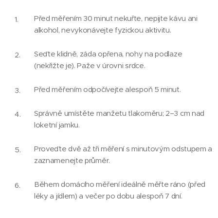
Před měřením 30 minut nekuřte, nepijte kávu ani
alkohol, nevykonávejte fyzickou aktivitu.
Seďte klidně, záda opřena, nohy na podlaze
(nekřižte je). Paže v úrovni srdce.
Před měřením odpočívejte alespoň 5 minut.
Správně umístěte manžetu tlakoměru; 2–3 cm nad
loketní jamku.
Proveďte dvě až tři měření s minutovým odstupem a
zaznamenejte průměr.
Během domácího měření ideálně měřte ráno (před
léky a jídlem) a večer po dobu alespoň 7 dní.