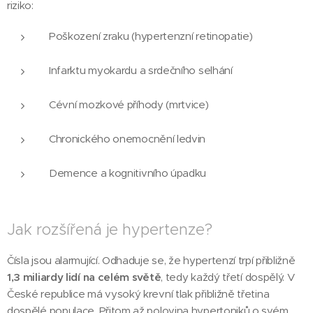
riziko:
Poškození zraku (hypertenzní retinopatie)
Infarktu myokardu a srdečního selhání
Cévní mozkové příhody (mrtvice)
Chronického onemocnění ledvin
Demence a kognitivního úpadku
Jak rozšířená je hypertenze?
Čísla jsou alarmující. Odhaduje se, že hypertenzí trpí přibližně
1,3 miliardy lidí na celém světě
, tedy každý třetí dospělý. V
České republice má vysoký krevní tlak přibližně třetina
dospělé populace. Přitom až polovina hypertoniků o svém