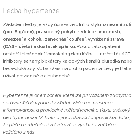
Léčba hypertenze
Základem léčby je vždy úprava životního stylu:
omezení soli
(pod 5 g/den), pravidelný pohyb, redukce hmotnosti,
omezení alkoholu, zanechání kouření, vyvážená strava
(DASH dieta) a dostatek spánku
. Pokud tato opatření
nestačí, lékař doplní farmakologickou léčbu — nejčastěji ACE
inhibitory, sartany, blokátory kalciových kanálů, diuretika nebo
beta-blokátory. Volba závisí na profilu pacienta. Léky je třeba
užívat pravidelně a dlouhodobě.
Hypertenze je onemocnění, které lze při včasném záchytu a
správné léčbě výborně zvládat. Klíčem je prevence,
informovanost a pravidelné měření krevního tlaku. Světový
den hypertenze 17. května je každoroční připomínkou toho,
že péče o srdečně-cévní zdraví se vyplácí a začíná u
každého z nás.