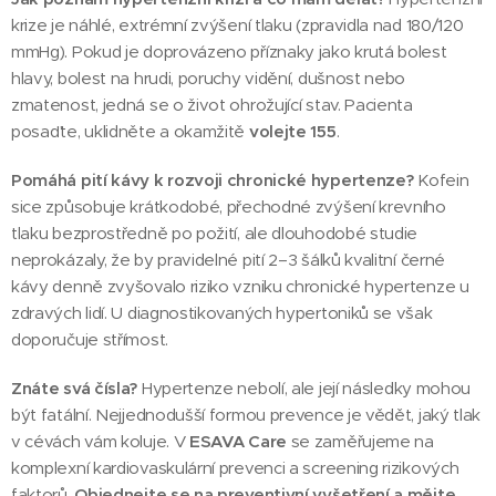
krize je náhlé, extrémní zvýšení tlaku (zpravidla nad 180/120
mmHg). Pokud je doprovázeno příznaky jako krutá bolest
hlavy, bolest na hrudi, poruchy vidění, dušnost nebo
zmatenost, jedná se o život ohrožující stav. Pacienta
posaďte, uklidněte a okamžitě
volejte 155
.
Pomáhá pití kávy k rozvoji chronické hypertenze?
Kofein
sice způsobuje krátkodobé, přechodné zvýšení krevního
tlaku bezprostředně po požití, ale dlouhodobé studie
neprokázaly, že by pravidelné pití 2–3 šálků kvalitní černé
kávy denně zvyšovalo riziko vzniku chronické hypertenze u
zdravých lidí. U diagnostikovaných hypertoniků se však
doporučuje střímost.
Znáte svá čísla?
Hypertenze nebolí, ale její následky mohou
být fatální. Nejjednodušší formou prevence je vědět, jaký tlak
v cévách vám koluje. V
ESAVA Care
se zaměřujeme na
komplexní kardiovaskulární prevenci a screening rizikových
faktorů.
Objednejte se na preventivní vyšetření a mějte