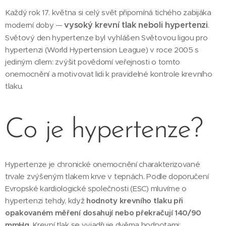
Každý rok 17. května si celý svět připomíná tichého zabijáka
vysoký krevní tlak neboli hypertenzi
moderní doby —
.
Světový den hypertenze byl vyhlášen Světovou ligou pro
hypertenzi (World Hypertension League) v roce 2005 s
jediným cílem: zvýšit povědomí veřejnosti o tomto
onemocnění a motivovat lidi k pravidelné kontrole krevního
tlaku.
Co je hypertenze?
Hypertenze je chronické onemocnění charakterizované
trvale zvýšeným tlakem krve v tepnách. Podle doporučení
Evropské kardiologické společnosti (ESC) mluvíme o
hypertenzi tehdy, když
hodnoty krevního tlaku při
opakovaném měření dosahují nebo překračují 140/90
mmHg
. Krevní tlak se vyjadřuje dvěma hodnotami: