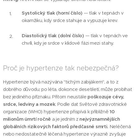
Systolický tlak (horní číslo)
— tlak v tepnách v
okamžiku, kdy srdce stahuje a vypuzuje krev.
Diastolický tlak (dolní číslo)
— tlak v tepnách ve
chvíli, kdy je srdce v klidové fázi mezi stahy.
Proč je hypertenze tak nebezpečná?
Hypertenze bývá nazývána "tichým zabijákem", a to z
dobrého důvodu; po léta, dokonce desetiletí, může probíhat
bez jediného příznaku. Přitom neustále
poškozuje cévy,
srdce, ledviny a mozek
. Podle dat Světové zdravotnické
organizace (WHO) hypertenze přispívá k přibližně
10
milionům úmrtí ročně
a je jedním z
nejvýznamnějších
globálních rizikových faktorů předčasné smrti.
Neléčená
nebo nedostatečně léčená hypertenze výrazně zvyšuje