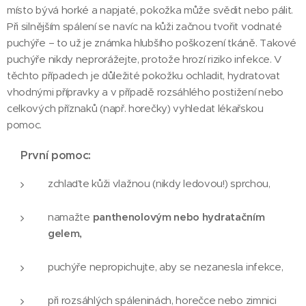
místo bývá horké a napjaté, pokožka může svědit nebo pálit.
Při silnějším spálení se navíc na kůži začnou tvořit vodnaté
puchýře – to už je známka hlubšího poškození tkáně. Takové
puchýře nikdy neprorážejte, protože hrozí riziko infekce. V
těchto případech je důležité pokožku ochladit, hydratovat
vhodnými přípravky a v případě rozsáhlého postižení nebo
celkových příznaků (např. horečky) vyhledat lékařskou
pomoc.
První pomoc:
zchlaďte kůži vlažnou (nikdy ledovou!) sprchou,
namažte
panthenolovým nebo hydratačním
gelem,
puchýře nepropichujte, aby se nezanesla infekce,
při rozsáhlých spáleninách, horečce nebo zimnici