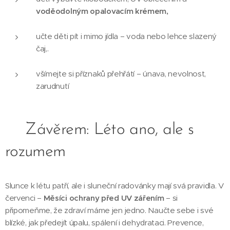
voděodolným opalovacím krémem,
učte děti pít i mimo jídla – voda nebo lehce slazený
čaj,.
všímejte si příznaků přehřátí – únava, nevolnost,
zarudnutí
📣Závěrem: Léto ano, ale s
rozumem
Slunce k létu patří, ale i sluneční radovánky mají svá pravidla. V
červenci –
Měsíci ochrany před UV zářením
– si
připomeňme, že zdraví máme jen jedno. Naučte sebe i své
blízké, jak předejít úpalu, spálení i dehydrataci. Prevence,