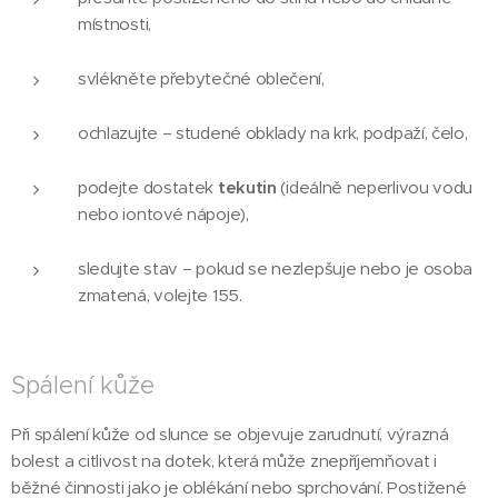
místnosti,
svlékněte přebytečné oblečení,
ochlazujte – studené obklady na krk, podpaží, čelo,
podejte dostatek
tekutin
(ideálně neperlivou vodu
nebo iontové nápoje),
sledujte stav – pokud se nezlepšuje nebo je osoba
zmatená, volejte 155.
Spálení kůže
Při spálení kůže od slunce se objevuje zarudnutí, výrazná
bolest a citlivost na dotek, která může znepříjemňovat i
běžné činnosti jako je oblékání nebo sprchování. Postižené