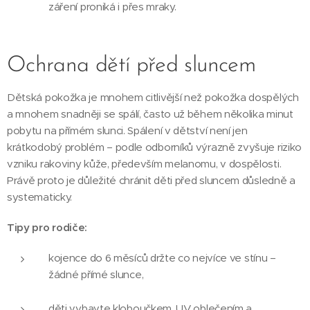
záření proniká i přes mraky.
Ochrana dětí před sluncem
Dětská pokožka je mnohem citlivější než pokožka dospělých
a mnohem snadněji se spálí, často už během několika minut
pobytu na přímém slunci. Spálení v dětství není jen
krátkodobý problém – podle odborníků výrazně zvyšuje riziko
vzniku rakoviny kůže, především melanomu, v dospělosti.
Právě proto je důležité chránit děti před sluncem důsledně a
systematicky.
Tipy pro rodiče:
kojence do 6 měsíců držte co nejvíce ve stínu –
žádné přímé slunce,
děti vybavte kloboučkem, UV oblečením a