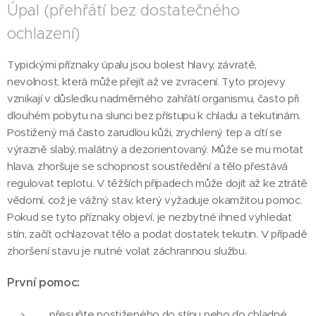
Úpal (přehřátí bez dostatečného
ochlazení)
Typickými příznaky úpalu jsou bolest hlavy, závratě,
nevolnost, která může přejít až ve zvracení. Tyto projevy
vznikají v důsledku nadměrného zahřátí organismu, často při
dlouhém pobytu na slunci bez přístupu k chladu a tekutinám.
Postižený má často zarudlou kůži, zrychlený tep a cítí se
výrazně slabý, malátný a dezorientovaný. Může se mu motat
hlava, zhoršuje se schopnost soustředění a tělo přestává
regulovat teplotu. V těžších případech může dojít až ke ztrátě
vědomí, což je vážný stav, který vyžaduje okamžitou pomoc.
Pokud se tyto příznaky objeví, je nezbytné ihned vyhledat
stín, začít ochlazovat tělo a podat dostatek tekutin. V případě
zhoršení stavu je nutné volat záchrannou službu.
První pomoc:
přesuňte postiženého do stínu nebo do chladné