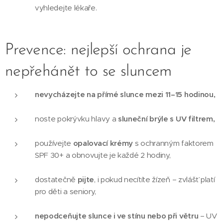
vyhledejte lékaře.
Prevence: nejlepší ochrana je
nepřehánět to se sluncem
nevycházejte na přímé slunce mezi 11–15 hodinou,
noste pokrývku hlavy a
sluneční brýle s UV filtrem,
používejte
opalovací krémy
s ochranným faktorem
SPF 30+ a obnovujte je každé 2 hodiny,
dostatečně
pijte
, i pokud necítíte žízeň – zvlášť platí
pro děti a seniory,
nepodceňujte slunce i ve stínu nebo při větru
– UV