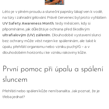
Léto je v plném proudu a sluneční paprsky lákají ven k vodě,
na túry i zahradní grilování. Právě červenec byl proto vyhlášen
UV Safety Awareness Month
, tedy měsícem, kdy si
připomínáme, jak důležitá je ochrana před škodlivým
ultrafialovým (UV) zářením
. Dlouhodobé vystavení slunci
bez ochrany může vést nejen ke spáleninám, ale také k
úpalu, přehřátí organismu nebo vzniku puchýřů – a v
dlouhodobém horizontu i ke vzniku rakoviny kůže.
První pomoc při úpalu a spálení
sluncem
Přehřátí nebo spálení kůže není banalita. Jak poznat, že je
třeba jednat?