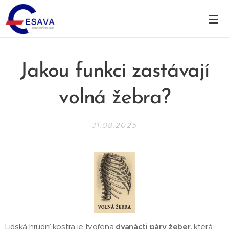
Jakou funkci zastávají
volná žebra?
31.08.2025
Lidská hrudní kostra je tvořena
dvanácti páry žeber
, která