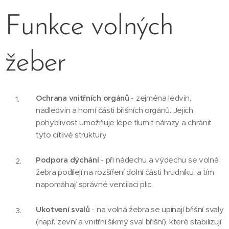
Funkce volných
žeber
Ochrana vnitřních orgánů -
zejména ledvin,
nadledvin a horní části břišních orgánů. Jejich
pohyblivost umožňuje lépe tlumit nárazy a chránit
tyto citlivé struktury.
Podpora dýchání
- při nádechu a výdechu se volná
žebra podílejí na rozšíření dolní části hrudníku, a tím
napomáhají správné ventilaci plic.
Ukotvení svalů
- na volná žebra se upínají břišní svaly
(např. zevní a vnitřní šikmý sval břišní), které stabilizují