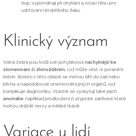
trup, vypomáhají při ohýbání a rotaci těla i pro
udržování nitrobřišního tlaku.
Klinický význam
Volná žebra jsou kvůli své pohyblivosti
náchylnější ke
zlomeninám či zhmožděním
, což může vést i k poranění
ledvin. Bolesti z této oblasti se mohou šířit do zad nebo
břicha a napodobovat onemocnění jiných orgánů, což
komplikuje diagnostiku. Vzácně se vyskytují také jejich
anomálie
, například prodloužení či atypické zakřivení, které
mohou dráždit nervy a měkké tkáně.
Variace u lidí