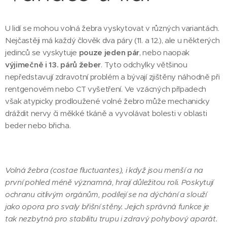
U lidí se mohou volná žebra vyskytovat v různých variantách.
Nejčastěji má každý člověk dva páry (11. a 12.), ale u některých
jedinců se vyskytuje
pouze jeden pár
, nebo naopak
výjimečně i 13. párů žeber
. Tyto odchylky většinou
nepředstavují zdravotní problém a bývají zjištěny náhodně při
rentgenovém nebo CT vyšetření. Ve vzácných případech
však atypicky prodloužené volné žebro může mechanicky
dráždit nervy či měkké tkáně a vyvolávat bolesti v oblasti
beder nebo břicha.
Volná žebra (costae fluctuantes), i když jsou menší a na
první pohled méně významná, hrají důležitou roli. Poskytují
ochranu citlivým orgánům, podílejí se na dýchání a slouží
jako opora pro svaly břišní stěny. Jejich správná funkce je
tak nezbytná pro stabilitu trupu i zdravý pohybový aparát.