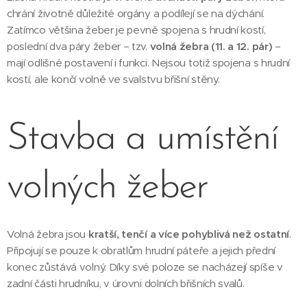
chrání životně důležité orgány a podílejí se na dýchání.
Zatímco většina žeber je pevně spojena s hrudní kostí,
poslední dva páry žeber – tzv.
volná žebra (11. a 12. pár)
–
mají odlišné postavení i funkci. Nejsou totiž spojena s hrudní
kostí, ale končí volně ve svalstvu břišní stěny.
Stavba a umístění
volných žeber
Volná žebra jsou
kratší, tenčí a více pohyblivá než ostatní
.
Připojují se pouze k obratlům hrudní páteře a jejich přední
konec zůstává volný. Díky své poloze se nacházejí spíše v
zadní části hrudníku, v úrovni dolních břišních svalů.