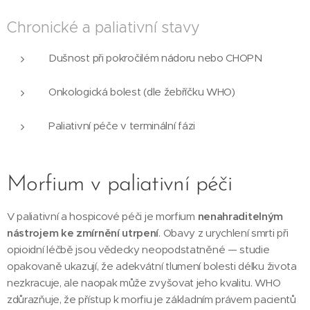
Chronické a paliativní stavy
Dušnost při pokročilém nádoru nebo CHOPN
Onkologická bolest (dle žebříčku WHO)
Paliativní péče v terminální fázi
Morfium v paliativní péči
V paliativní a hospicové péči je morfium
nenahraditelným
nástrojem ke zmírnění utrpení
. Obavy z urychlení smrti při
opioidní léčbě jsou vědecky neopodstatněné — studie
opakovaně ukazují, že adekvátní tlumení bolesti délku života
nezkracuje, ale naopak může zvyšovat jeho kvalitu. WHO
zdůrazňuje, že přístup k morfiu je základním právem pacientů