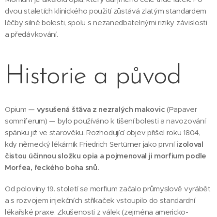
dvou staletích klinického použití zůstává zlatým standardem
léčby silné bolesti, spolu s nezanedbatelnými riziky závislosti
a předávkování.
Historie a původ
Opium —
vysušená šťáva z nezralých makovic
(Papaver
somniferum) — bylo používáno k tišení bolesti a navozování
spánku již ve starověku. Rozhodující objev přišel roku 1804,
kdy německý lékárník Friedrich Sertürner jako první
izoloval
čistou účinnou složku opia a pojmenoval ji morfium podle
Morfea, řeckého boha snů.
Od poloviny 19. století se morfium začalo průmyslově vyrábět
a s rozvojem injekčních stříkaček vstoupilo do standardní
lékařské praxe. Zkušenosti z válek (zejména americko-