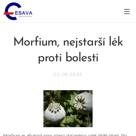
Morfium, nejstarší lék
proti bolesti
02.06.2026
Morfium je alkaloid opia, který dal jméno celé třídě látek. Po