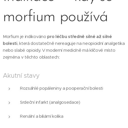
morfium používá
Morfium je indikováno
pro léčbu středně silné až silné
bolesti
, která dostatečně nereaguje na neopioidní analgetika
nebo slabé opioidy. V moderní medicíně má klíčové místo
zejména v těchto oblastech:
Akutní stavy
Rozsáhlé popáleniny a pooperační bolesti
Srdeční infarkt (analgosedace)
Renální a biliární kolika