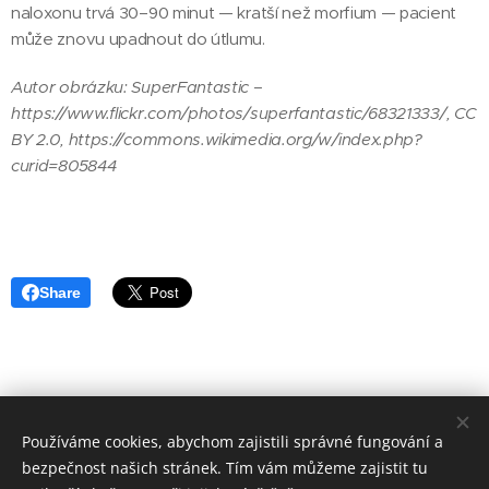
naloxonu trvá 30–90 minut — kratší než morfium — pacient
může znovu upadnout do útlumu.
Autor obrázku: SuperFantastic –
https://www.flickr.com/photos/superfantastic/68321333/, CC
BY 2.0, https://commons.wikimedia.org/w/index.php?
curid=805844
Share
O Vaši bezpečnost a zdraví se staráme přes 30 let!
Používáme cookies, abychom zajistili správné fungování a
© 1992 - 2026 ESAVA s.r.o. Čertouská 301/18, Praha 9 - Hloubětín
bezpečnost našich stránek. Tím vám můžeme zajistit tu