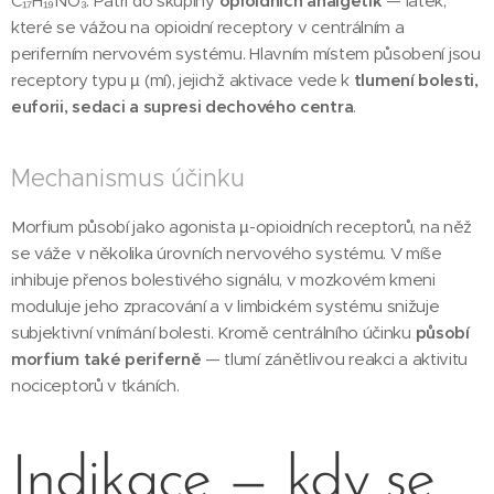
C₁₇H₁₉NO₃. Patří do skupiny
opioidních analgetik
— látek,
které se vážou na opioidní receptory v centrálním a
periferním nervovém systému. Hlavním místem působení jsou
receptory typu µ (mí), jejichž aktivace vede k
tlumení bolesti,
euforii, sedaci a supresi dechového centra
.
Mechanismus účinku
Morfium působí jako agonista µ-opioidních receptorů, na něž
se váže v několika úrovních nervového systému. V míše
inhibuje přenos bolestivého signálu, v mozkovém kmeni
moduluje jeho zpracování a v limbickém systému snižuje
subjektivní vnímání bolesti. Kromě centrálního účinku
působí
morfium také periferně
— tlumí zánětlivou reakci a aktivitu
nociceptorů v tkáních.
Indikace — kdy se