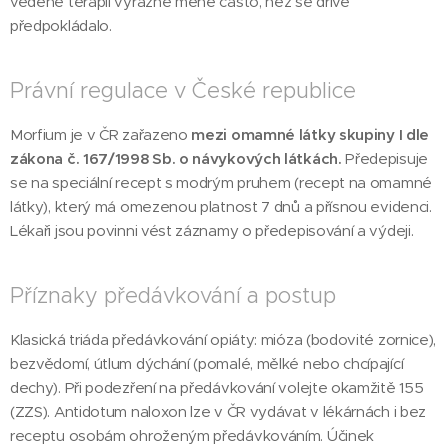
vedené terapii výrazně méně často, než se dříve
předpokládalo.
Právní regulace v České republice
Morfium je v ČR zařazeno
mezi omamné látky skupiny I dle
zákona č. 167/1998 Sb. o návykových látkách.
Předepisuje
se na speciální recept s modrým pruhem (recept na omamné
látky), který má omezenou platnost 7 dnů a přísnou evidenci.
Lékaři jsou povinni vést záznamy o předepisování a výdeji.
Příznaky předávkování a postup
Klasická triáda předávkování opiáty: mióza (bodovité zornice),
bezvědomí, útlum dýchání (pomalé, mělké nebo chcípající
dechy). Při podezření na předávkování volejte okamžitě 155
(ZZS). Antidotum naloxon lze v ČR vydávat v lékárnách i bez
receptu osobám ohroženým předávkováním. Účinek