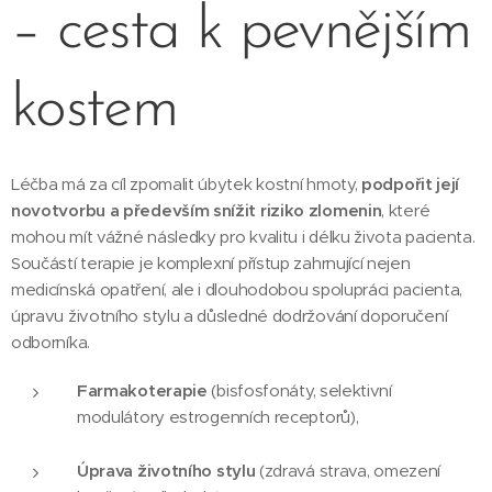
– cesta k pevnějším
kostem
Léčba má za cíl zpomalit úbytek kostní hmoty,
podpořit její
novotvorbu a především snížit riziko zlomenin
, které
mohou mít vážné následky pro kvalitu i délku života pacienta.
Součástí terapie je komplexní přístup zahrnující nejen
medicínská opatření, ale i dlouhodobou spolupráci pacienta,
úpravu životního stylu a důsledné dodržování doporučení
odborníka.
Farmakoterapie
(bisfosfonáty, selektivní
modulátory estrogenních receptorů),
Úprava životního stylu
(zdravá strava, omezení