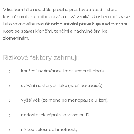
V lidském těle neustále probíhá přestavba kostí – stará
kostní hmota se odbourává a nová vzniká. U osteoporózy se
tato rovnováha naruší:
odbourávání převažuje nad tvorbou
.
Kosti se stávají křehčími, tenčími a náchylnějšími ke
zlomeninám.
Rizikové faktory zahrnují:
kouření, nadměrnou konzumaci alkoholu,
užívání některých léků (např. kortikoidů),
vyšší věk (zejména po menopauze u žen),
nedostatek vápníku a vitaminu D,
nízkou tělesnou hmotnost,