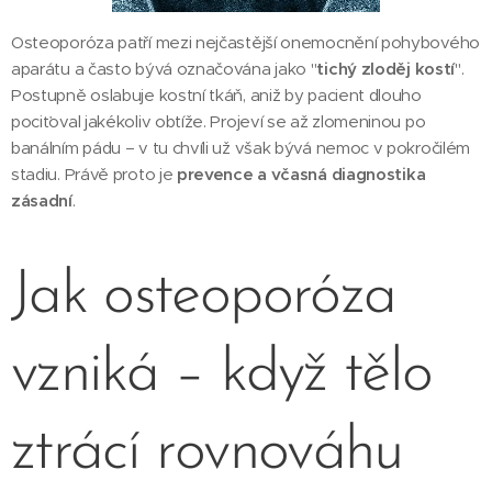
Osteoporóza patří mezi nejčastější onemocnění pohybového
aparátu a často bývá označována jako "
tichý zloděj kostí
".
Postupně oslabuje kostní tkáň, aniž by pacient dlouho
pociťoval jakékoliv obtíže. Projeví se až zlomeninou po
banálním pádu – v tu chvíli už však bývá nemoc v pokročilém
stadiu. Právě proto je
prevence a včasná diagnostika
zásadní
.
Jak osteoporóza
vzniká – když tělo
ztrácí rovnováhu