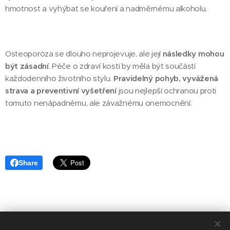
hmotnost a vyhýbat se kouření a nadměrnému alkoholu.
Osteoporóza se dlouho neprojevuje, ale její
následky mohou
být zásadní
. Péče o zdraví kostí by měla být součástí
každodenního životního stylu.
Pravidelný pohyb, vyvážená
strava a preventivní vyšetření
jsou nejlepší ochranou proti
tomuto nenápadnému, ale závažnému onemocnění.
Share
O Vaši bezpečnost a zdraví se staráme přes 30 let!