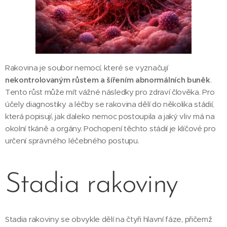
Rakovina je soubor nemocí, které se vyznačují
nekontrolovaným růstem a šířením abnormálních buněk
.
Tento růst může mít vážné následky pro zdraví člověka. Pro
účely diagnostiky a léčby se rakovina dělí do několika stádií,
která popisují, jak daleko nemoc postoupila a jaký vliv má na
okolní tkáně a orgány. Pochopení těchto stádií je klíčové pro
určení správného léčebného postupu.
Stadia rakoviny
Stadia rakoviny se obvykle dělí na čtyři hlavní fáze, přičemž