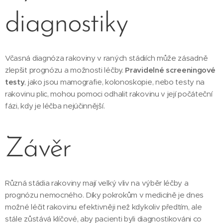
diagnostiky
Včasná diagnóza rakoviny v raných stádiích může zásadně
zlepšit prognózu a možnosti léčby.
Pravidelné screeningové
testy
, jako jsou mamografie, kolonoskopie, nebo testy na
rakovinu plic, mohou pomoci odhalit rakovinu v její počáteční
fázi, kdy je léčba nejúčinnější.
Závěr
Různá stádia rakoviny mají velký vliv na výběr léčby a
prognózu nemocného. Díky pokrokům v medicíně je dnes
možné léčit rakovinu efektivněji než kdykoliv předtím, ale
stále zůstává klíčové, aby pacienti byli diagnostikováni co