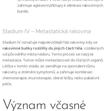
zahrnuje agresivní přístupy k eliminaci rakovinných
buněk.
Stadium IV – Metastatická rakovina
Stadium IV označuje nejpokročilejší fázi rakoviny, kdy se
rakovinné buňky rozšířily do jiných částí těla
, vzdálených
od původního místa nádoru. Tento proces se nazývá
metastáza. Tumor může metastázovat do různých orgánů.
Léčba v tomto stádiu se zaměřuje na zpomalení růstu
rakoviny a zmírnění symptomů, a zahrnuje kombinaci
chemoterapie, imunoterapie, cílené léčby nebo paliativní
péče.
Význam včasné