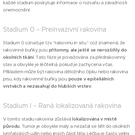
každé stadium poskytuje informace o rozsahu a závažnosti
onemocnění:
Stadium 0 – Preinvazivní rakovina
Stadium 0 označuje tzv. "rakovinu in situ," což znamená, že
rakovinné buňky jsou
přítomny, ale ještě se nerozšířily do
okolních tkání
. Tato fáze je považována za předrakovinný
stav a obvykle je léčitelná, pokud je zachycena včas.
Příkladem může být rakovina děložního čípku nebo rakovina
prsu, kdy rakovinné buňky jsou
pouze v epiteliálních
vrstvách a nezasahují do hlubších vrstev
.
Stadium I – Raná lokalizovaná rakovina
V tomto stadiu rakovina zůstává
lokalizována v místě
původu
. Tumor je obvykle malý a nezačal se šířit do okolních
lymfatických uzlin nebo jiných částí těla. Léčba je často velmi