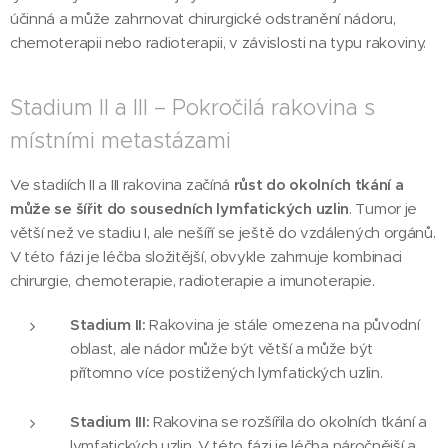
účinná a může zahrnovat chirurgické odstranění nádoru,
chemoterapii nebo radioterapii, v závislosti na typu rakoviny.
Stadium II a III – Pokročilá rakovina s
místními metastázami
Ve stadiích II a III rakovina začíná
růst do okolních tkání a
může se šířit do sousedních lymfatických uzlin
. Tumor je
větší než ve stadiu I, ale nešíří se ještě do vzdálených orgánů.
V této fázi je léčba složitější, obvykle zahrnuje kombinaci
chirurgie, chemoterapie, radioterapie a imunoterapie.
Stadium II:
Rakovina je stále omezena na původní
oblast, ale nádor může být větší a může být
přítomno více postižených lymfatických uzlin.
Stadium III:
Rakovina se rozšířila do okolních tkání a
lymfatických uzlin. V této fázi je léčba náročnější a