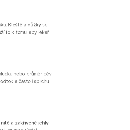
íku.
Kleště a nůžky
se
ží to k tomu, aby lékař
žaludku nebo průměr cév.
 odtok a často i sprchu
nitě a zakřivené jehly
,