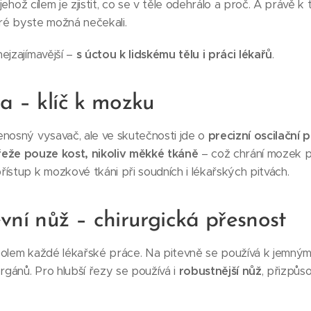
 jehož cílem je zjistit, co se v těle odehrálo a proč. A právě k
eré byste možná nečekali.
ejzajímavější –
s úctou k lidskému tělu i práci lékařů
.
la – klíč k mozku
enosný vysavač, ale ve skutečnosti jde o
precizní oscilační p
řeže pouze kost, nikoliv měkké tkáně
– což chrání mozek 
ístup k mozkové tkáni při soudních i lékařských pitvách.
evní nůž – chirurgická přesnost
bolem každé lékařské práce. Na pitevně se používá k jemným
orgánů. Pro hlubší řezy se používá i
robustnější nůž
, přizpůs