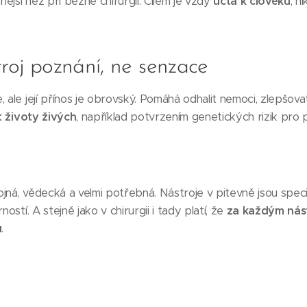
ější než při běžné chirurgii. Cílem je vždy
úcta k člověku
, n
troj poznání, ne senzace
 ale její přínos je obrovský. Pomáhá odhalit nemoci, zlepšova
t životy živých
, například potvrzením genetických rizik pro 
stojná, vědecká a velmi potřebná. Nástroje v pitevně jsou spe
ností. A stejně jako v chirurgii i tady platí, že
za každým nás
u
.