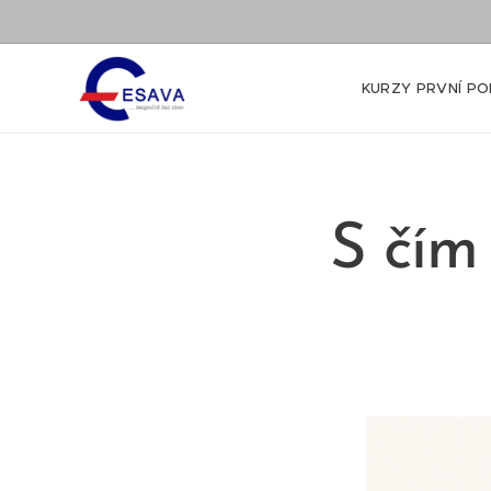
KURZY PRVNÍ PO
S čím 