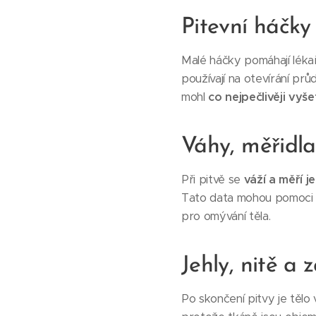
Pitevní háčky 
Malé háčky pomáhají lékař
používají na otevírání prů
mohl
co nejpečlivěji vyše
Váhy, měřidla 
Při pitvě se
váží a měří j
Tato data mohou pomoci od
pro omývání těla.
Jehly, nitě a 
Po skončení pitvy je tělo