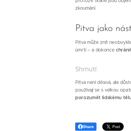
protože tkáně jsou objemn
zkoumání.
Pitva jako nás
Pitva může znít neobvykle,
úmrtí – a dokonce
chráni
Shrnutí:
Pitva není děsivá, ale dů
používají se s velkou opatr
porozumět lidskému těl
Share