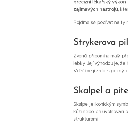
precizní lékařský výkon
,
zajímavých nástrojů
, kt
Pojďme se podívat na ty n
Strykerova pi
Zvenčí připomíná malý př
lebky. Její výhodou je, že
Vděčíme jí za bezpečný př
Skalpel a pit
Skalpel je ikonickým sym
kůži nebo při uvolňování 
strukturami.