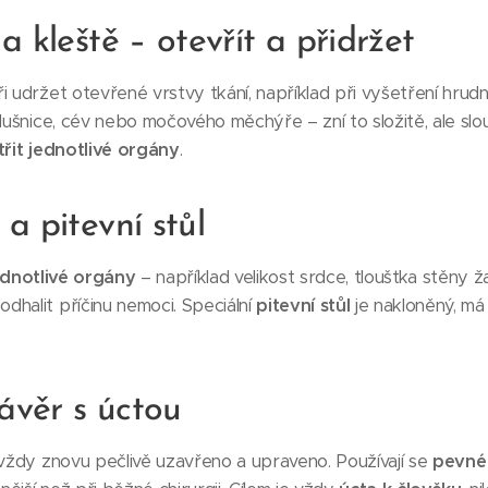
a kleště – otevřít a přidržet
i udržet otevřené vrstvy tkání, například při vyšetření hrudn
dušnice, cév nebo močového měchýře – zní to složitě, ale slou
třit jednotlivé orgány
.
a pitevní stůl
ednotlivé orgány
– například velikost srdce, tloušťka stěny 
halit příčinu nemoci. Speciální
pitevní stůl
je nakloněný, má
závěr s úctou
 vždy znovu pečlivě uzavřeno a upraveno. Používají se
pevné 