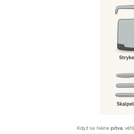
Když se řekne
pitva
, vět