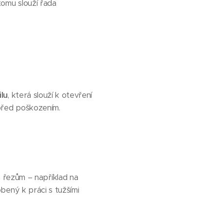
 tomu slouží řada
ilu
, která slouží k otevření
před poškozením.
 řezům – například na
obený k práci s tužšími