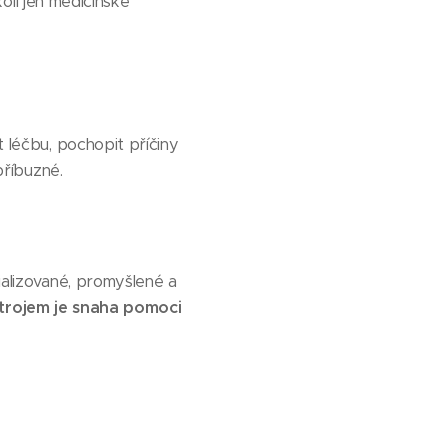
ikoli jen medicínské
t léčbu, pochopit příčiny
příbuzné.
cializované, promyšlené a
trojem je snaha pomoci