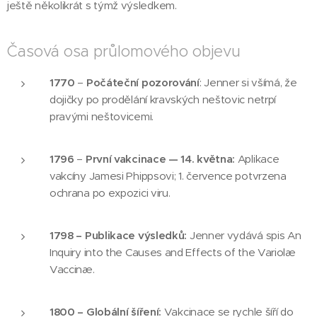
ještě několikrát s týmž výsledkem.
Časová osa průlomového objevu
1770
–
Počáteční pozorování
: Jenner si všímá, že
dojičky po prodělání kravských neštovic netrpí
pravými neštovicemi.
1796
–
První vakcinace
— 14. května:
Aplikace
vakcíny Jamesi Phippsovi; 1. července potvrzena
ochrana po expozici viru.
1798 – Publikace výsledků:
Jenner vydává spis An
Inquiry into the Causes and Effects of the Variolæ
Vaccinæ.
1800 – Globální šíření:
Vakcinace se rychle šíří do