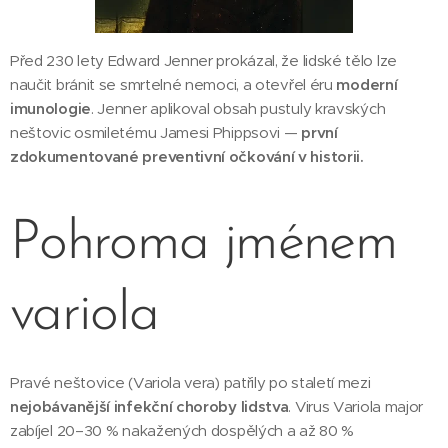
Před 230 lety Edward Jenner prokázal, že lidské tělo lze
naučit bránit se smrtelné nemoci, a otevřel éru
moderní
imunologie
. Jenner aplikoval obsah pustuly kravských
neštovic osmiletému Jamesi Phippsovi —
první
zdokumentované preventivní očkování v historii.
Pohroma jménem
variola
Pravé neštovice (Variola vera) patřily po staletí mezi
nejobávanější infekční choroby lidstva
. Virus Variola major
zabíjel 20–30 % nakažených dospělých a až 80 %