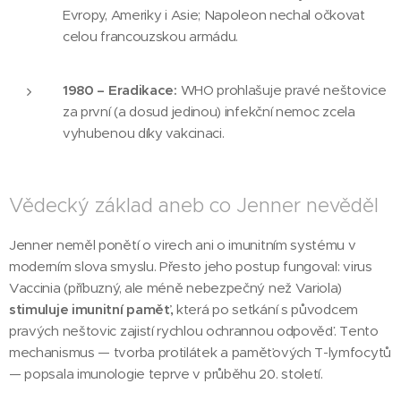
Evropy, Ameriky i Asie; Napoleon nechal očkovat
celou francouzskou armádu.
1980 – Eradikace:
WHO prohlašuje pravé neštovice
za první (a dosud jedinou) infekční nemoc zcela
vyhubenou díky vakcinaci.
Vědecký základ aneb co Jenner nevěděl
Jenner neměl ponětí o virech ani o imunitním systému v
moderním slova smyslu. Přesto jeho postup fungoval: virus
Vaccinia (příbuzný, ale méně nebezpečný než Variola)
stimuluje imunitní paměť,
která po setkání s původcem
pravých neštovic zajistí rychlou ochrannou odpověď. Tento
mechanismus — tvorba protilátek a paměťových T-lymfocytů
— popsala imunologie teprve v průběhu 20. století.