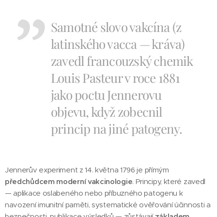
Samotné slovo vakcína (z
latinského vacca — kráva)
zavedl francouzský chemik
Louis Pasteur v roce 1881
jako poctu Jennerovu
objevu, když zobecnil
princip na jiné patogeny.
Jennerův experiment z 14. května 1796 je přímým
předchůdcem moderní vakcinologie
. Principy, které zavedl
— aplikace oslabeného nebo příbuzného patogenu k
navození imunitní paměti, systematické ověřování účinnosti a
bezpečnosti, publikace výsledků — zůstávají
základem