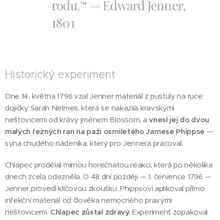
rodu.'“ — Edward Jenner,
1801
Historický experiment
Dne 14. května 1796 vzal Jenner materiál z pustuly na ruce
dojičky Sarah Nelmes, která se nakazila kravskými
neštovicemi od krávy jménem Blossom, a
vnesl jej do dvou
malých řezných ran na paži osmiletého Jamese Phippse
—
syna chudého nádeníka, který pro Jennera pracoval.
Chlapec prodělal mírnou horečnatou reakci, která po několika
dnech zcela odezněla. O 48 dní později — 1. července 1796 —
Jenner provedl klíčovou zkoušku: Phippsovi aplikoval přímo
infekční materiál od člověka nemocného pravými
neštovicemi.
Chlapec zůstal zdravý.
Experiment zopakoval