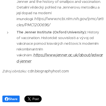
Jenner and the history of smallpox and vaccination.
Detailní vědecký pohled na Jennerovu metodiku a
její dopad na moderní
https://www.ncbi.nlm.nih.gov/pmc/arti
imunologii.
cles/PMC1200696/
The Jenner Institute (Oxford University):
History
of vaccination. Historické souvislosti a vývoj od
vakcinace pomocí kravských neštovic k moderním
rekombinantním
https://www.jenner.ac.uk/about/edwar
vakcínám.
d-jenner
cdn.biographyhost.com
Zdroj obrázku:
Share