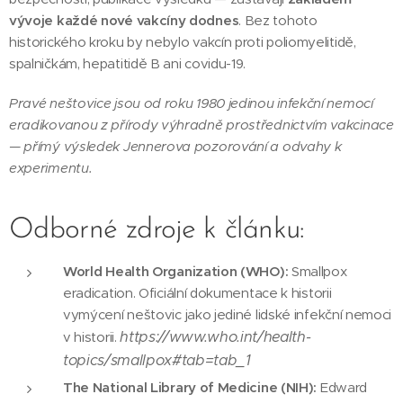
vývoje každé nové vakcíny dodnes
. Bez tohoto
historického kroku by nebylo vakcín proti poliomyelitidě,
spalničkám, hepatitidě B ani covidu-19.
Pravé neštovice jsou od roku 1980 jedinou infekční nemocí
eradikovanou z přírody výhradně prostřednictvím vakcinace
— přímý výsledek Jennerova pozorování a odvahy k
experimentu.
Odborné zdroje k článku:
World Health Organization (WHO):
Smallpox
eradication. Oficiální dokumentace k historii
vymýcení neštovic jako jediné lidské infekční nemoci
https://www.who.int/health-
v historii.
topics/smallpox#tab=tab_1
The National Library of Medicine (NIH):
Edward