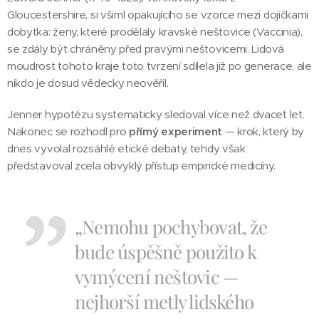
Gloucestershire, si všiml opakujícího se vzorce mezi dojičkami
dobytka: ženy, které prodělaly kravské neštovice (Vaccinia),
se zdály být chráněny před pravými neštovicemi. Lidová
moudrost tohoto kraje toto tvrzení sdílela již po generace, ale
nikdo je dosud vědecky neověřil.
Jenner hypotézu systematicky sledoval více než dvacet let.
Nakonec se rozhodl pro
přímý experiment
— krok, který by
dnes vyvolal rozsáhlé etické debaty, tehdy však
představoval zcela obvyklý přístup empirické medicíny.
„Nemohu pochybovat, že
bude úspěšně použito k
vymýcení neštovic —
nejhorší metly lidského