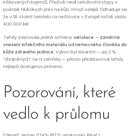
infikovaných kojenců. Přeživší nesli celoživotní stopy v
podobě hlubokých jizev na kůži, mnozí oslepli. Odhaduje se,
že v 18. století zemřelo na neštovice v Evropě ročně okolo
400 000 lidí.
Tehdy existovala jediná ochrana:
variolace
—
záměrné
vnesení infekčního materiálu od nemocného člověka do
kůže zdravého jedince.
Výkon byl riskantní — asi 2 %
"chráněných'' na ni zemřela — přesto představoval tehdy
nejlepší dostupnou prevenci.
Pozorování, které
vedlo k průlomu
Edward Jenner (1749–1823), venkovský lékař z